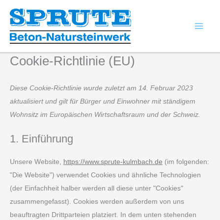
Zum
Consent
Consent
Consent
Consent
Inhalt
to
to
to
to
springen
service
service
service
service
wordpress
elementor
complianz
sonstiges
Cookie-Richtlinie (EU)
Diese Cookie-Richtlinie wurde zuletzt am 14. Februar 2023
aktualisiert und gilt für Bürger und Einwohner mit ständigem
Wohnsitz im Europäischen Wirtschaftsraum und der Schweiz.
1. Einführung
Unsere Website,
https://www.sprute-kulmbach.de
(im folgenden:
"Die Website") verwendet Cookies und ähnliche Technologien
(der Einfachheit halber werden all diese unter "Cookies"
zusammengefasst). Cookies werden außerdem von uns
beauftragten Drittparteien platziert. In dem unten stehenden